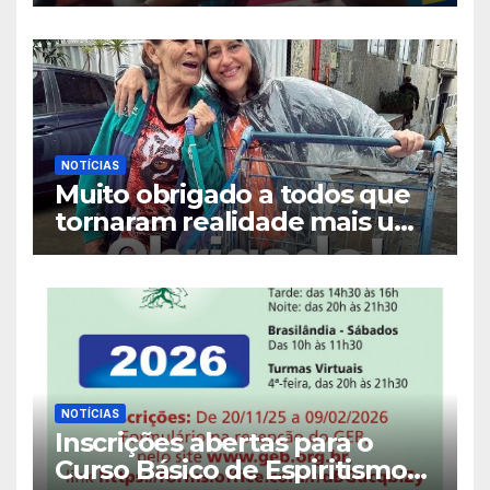
NOTÍCIAS
Muito obrigado a todos que
tornaram realidade mais uma
Distribuição Semestral do
GEB!
NOTÍCIAS
Inscrições abertas para o
Curso Básico de Espiritismo