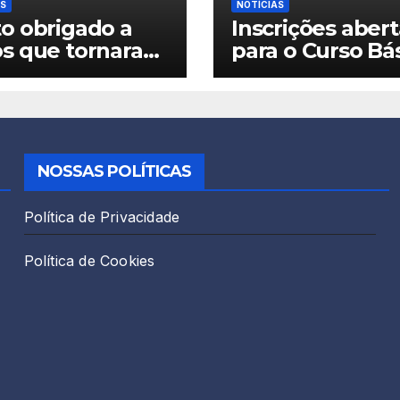
AS
NOTÍCIAS
o obrigado a
Inscrições abert
os que tornaram
para o Curso Bá
idade mais uma
de Espiritismo 2
ribuição
stral do GEB!
NOSSAS POLÍTICAS
Política de Privacidade
Política de Cookies