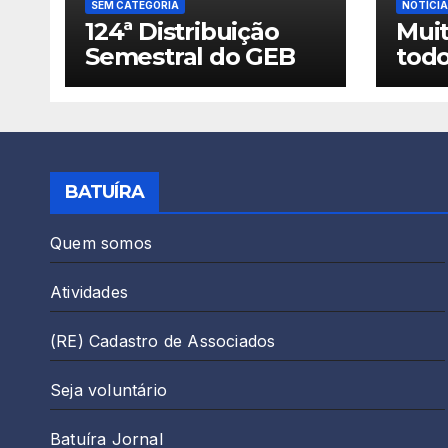
SEM CATEGORIA
NOTÍCI
124ª Distribuição
Muit
Semestral do GEB
tod
real
Dist
Seme
BATUÍRA
Quem somos
Atividades
(RE) Cadastro de Associados
Seja voluntário
Batuíra Jornal