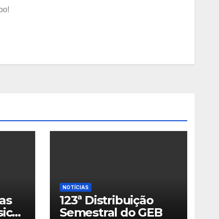
po!
NOTÍCIAS
as
123ª Distribuição
sico
Semestral do GEB