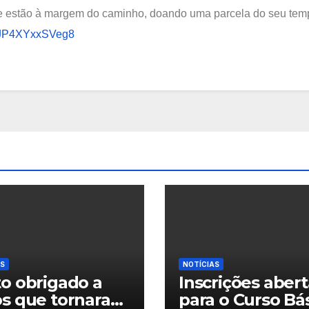
ue estão à margem do caminho, doando uma parcela do seu tem
dzJP4XYxxSVeg8
AS
NOTÍCIAS
o obrigado a
Inscrições abert
os que tornaram
para o Curso Bá