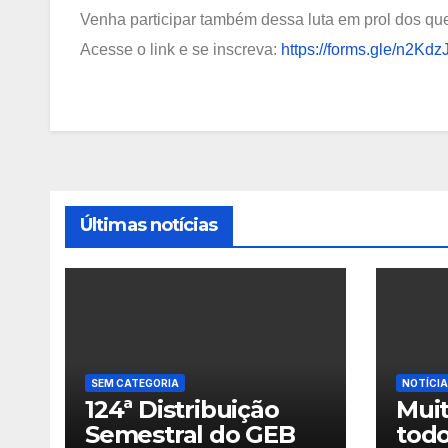
Venha participar também dessa luta em prol dos q
Acesse o link e se inscreva:
https://forms.gle/n2K
Últimas notícias
SEM CATEGORIA
NOTÍCI
124ª Distribuição
Muit
Semestral do GEB
tod