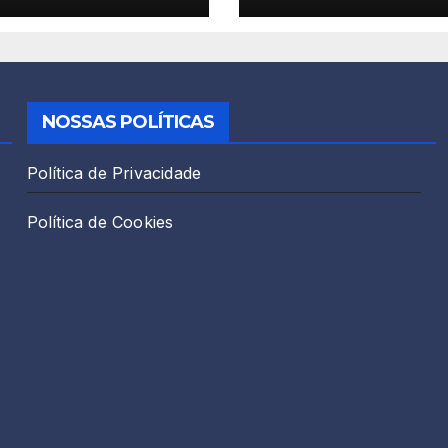
idade mais uma
de Espiritismo 2
ribuição
stral do GEB!
NOSSAS POLÍTICAS
Política de Privacidade
Política de Cookies